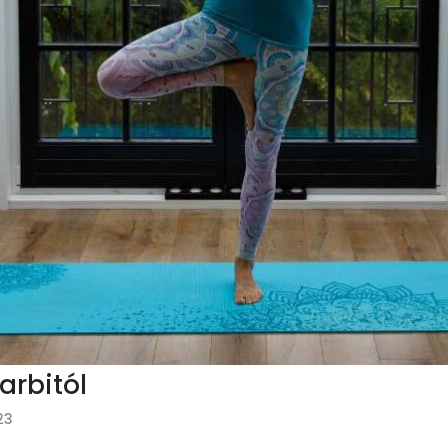
arbitól
23