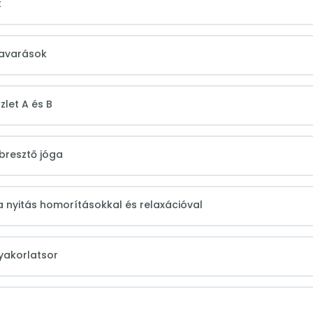
k
savarások
zlet A és B
ébresztő jóga
a nyitás homorításokkal és relaxációval
yakorlatsor