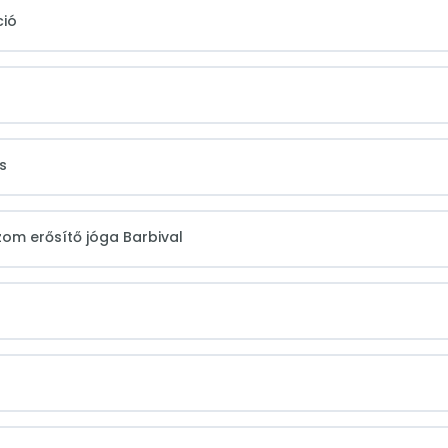
ció
s
zom erősítő jóga Barbival